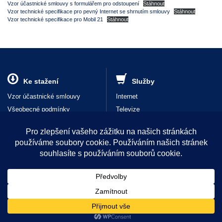
Vzor účastnické smlouvy s formulářem pro odstoupení
Stáhnout
Vzor technické specifikace pro pevný Internet se shrnutím smlouvy
Stáhnout
Vzor technické specifikace pro Mobil 21
Stáhnout
Ke stažení
Služby
Vzor účastnické smlouvy
Internet
Všeobecné podmínky
Televize
Ceník
Volání
Podmínky přenositelnosti služeb
Ostatní služby
Typy rozhraní
Zákaznická zóna
© 2026 eHAMnet, s.r.o. | Společnost zapsána v obchodním rejstříku Městského
soudu v Praze, oddíl C, vložka 147999