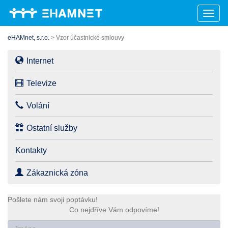
Toggl
naviga
eHAMnet, s.r.o.
>
Vzor účastnické smlouvy
Internet
Televize
Volání
Ostatní služby
Kontakty
Zákaznická zóna
Čeština‎
Pošlete nám svoji poptávku!
Co nejdříve Vám odpovíme!