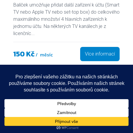
Balíček umožňuje přidat další zařízení k účtu (Smart
TV nebo Apple TV nebo set-top box) do celkového
maximálního množství 4 hlavních zařízeních k
jednomu účtu. Na některých TV kanálech je z
licenčníc...
150 Kč
/ měsíc
Více informací