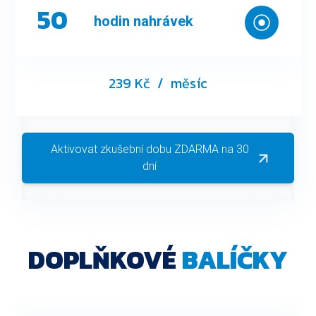
50
hodin nahrávek
239 Kč
/ měsíc
Aktivovat zkušební dobu ZDARMA na 30
dní
DOPLŇKOVÉ
BALÍČKY