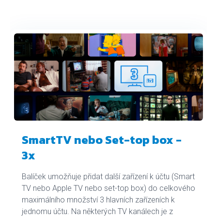
SmartTV nebo Set-top box -
3x
Balíček umožňuje přidat další zařízení k účtu (Smart
TV nebo Apple TV nebo set-top box) do celkového
maximálního množství 3 hlavních zařízeních k
jednomu účtu. Na některých TV kanálech je z