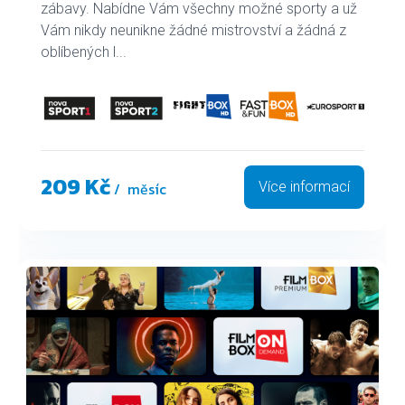
zábavy. Nabídne Vám všechny možné sporty a už
Vám nikdy neunikne žádné mistrovství a žádná z
oblíbených l...
209 Kč
/ měsíc
Více informací