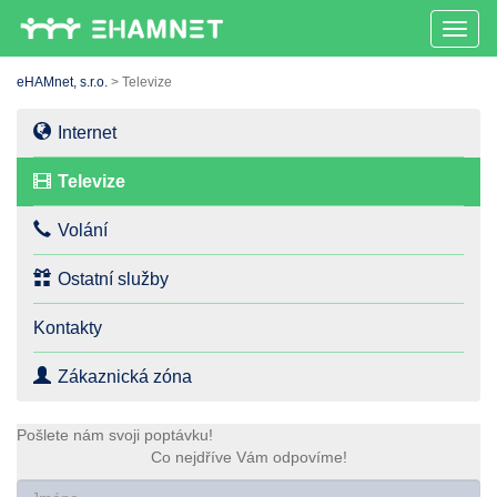
Toggl
naviga
eHAMnet, s.r.o.
>
Televize
Internet
Televize
Volání
Ostatní služby
Kontakty
Zákaznická zóna
Čeština‎
Pošlete nám svoji poptávku!
Co nejdříve Vám odpovíme!