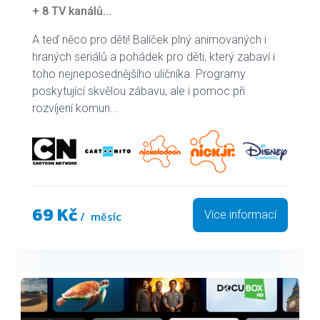
+ 8 TV kanálů
...
A teď něco pro děti! Balíček plný animovaných i
hraných seriálů a pohádek pro děti, který zabaví i
toho nejneposednějšího uličníka. Programy
poskytující skvělou zábavu, ale i pomoc při
rozvíjení komun...
69 Kč
/ měsíc
Více informací
a další...