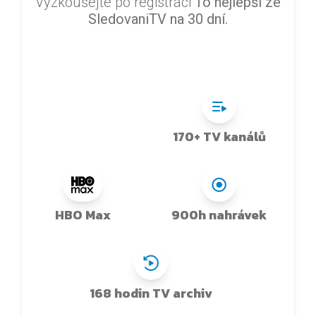
Vyzkoušejte po registraci
To nejlepší ze
SledovaniTV na 30 dní.
170+ TV kanálů
HBO Max
900h nahrávek
168 hodin TV archiv