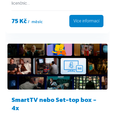
licenčníc...
75 Kč
/ měsíc
Více informací
SmartTV nebo Set-top box -
4x